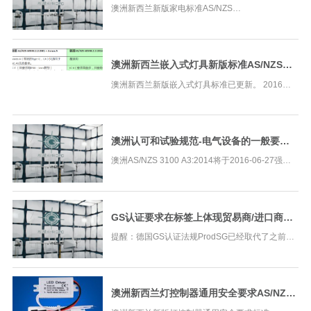
60335.1/A3:2015更新解析
澳洲新西兰新版家电标准AS/NZS
60335.1/A3:2015来了；并在2017-11-30之后必须
采用；在此期间新老并行。 A3:2015主要变更在于
增加了对于带有使用者可触及的outlet （appliance
outlet或是socket-outle
澳洲新西兰嵌入式灯具新版标准AS/NZS
60598.2.2:2016已发布
澳洲新西兰新版嵌入式灯具标准已更新。 2016年2
月26日，AS/NZS 60598.2.2:2016已正式发布；新
版标准将取代AS/NZS 60598.2.2:2001；过渡期为
24个月；在此期间，新旧标准同时有效。 2018年2
月26日起
澳洲认可和试验规范-电气设备的一般要求
AS/NZS 3100 更新A3:2014服务
澳洲AS/NZS 3100 A3:2014将于2016-06-27强制
实施。 此项更新涉及到众多产品尤其是插座、电源
适配器等（涉及MOV）。 我们将为已取得澳洲认证
证书但是尚未将AS/NZS 3100 Amendment No.3
(A3:2014)的客户
GS认证要求在标签上体现贸易商/进口商的
完整联络地址
提醒：德国GS认证法规ProdSG已经取代了之前的
GPSG. 新法规要求在每个产品上必须标注贸易商或
进口商的完整联络地址。 德国市场监管机构将会越
来越严格关注此项要求。 豁免情况：除非
澳洲新西兰灯控制器通用安全要求AS/NZS
61347.1:2016已发布