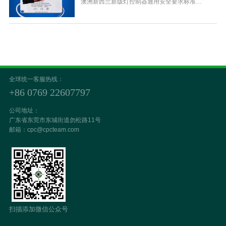
澳洲新西兰新版灯控制器通用安全要求标准
AS/NZS 61347.1:2016已于2016年3月9日正式发
布。 此标准基于IEC 61347.1:2015修订而来，并将
取代AS/NZS 61347.1:2002版；过渡期为自发布后
6个月；过渡期截
全球统一客服热线：
+86 0769 22607797
公司地址：
广东省东莞市东城街道勿松路11号
邮箱：cpc@cpcteam.com
扫描添加微信公众号