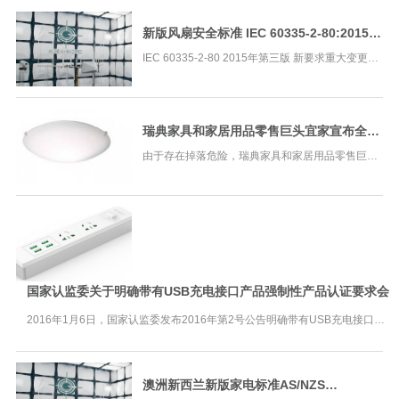
2017-01-25. 根据德国对标准 EN 60335-2-14 中的
搅拌器防机械伤害要求提出的异议，新的
新版风扇安全标准 IEC 60335-2-80:2015
(ed3.0) 关键更新信息
IEC 60335-2-80 2015年第三版 新要求重大变更如
下（轻微变化未列）： 1. 增加风扇安全悬挂系统的
定义 （章节3.102）; 2. 对于说明书上关于风扇的维
修保养有新的条款（章节7.12 / 7.12.1）; 3
瑞典家具和家居用品零售巨头宜家宣布全球
召回110多万个吸顶灯
由于存在掉落危险，瑞典家具和家居用品零售巨头
宜家近日宣布全球召回110多万个吸顶灯。 宜家称
已经接到了一些LOCK和HYBY吸顶灯掉落引发用户
受伤的报告。截至目前全球共确认224起召
国家认监委关于明确带有USB充电接口产品强制性产品认证要求会
2016年1月6日，国家认监委发布2016年第2号公告明确带有USB充电接口产
品强制性产品认证要求（可点击如下链接查看原公告信息-
http://www.cnca.gov.cn/tzgg/ggxx/2016/201601/t20160108_46416.shtml）。
对
澳洲新西兰新版家电标准AS/NZS